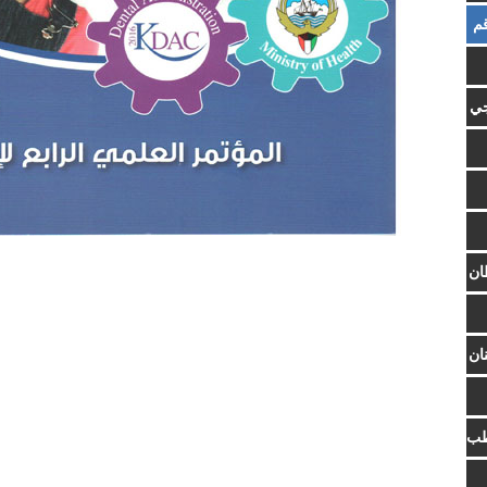
م
جي
ان
ان
طب