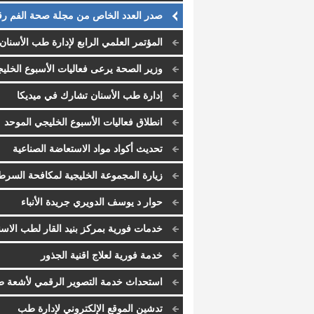
صدر العدد الخاص من مجلة صحة الفم رق
25
المؤتمر العلمي الرابع لإدارة طب الأسنان
وزير الصحة يرعى فعاليات الأسبوع الخلي
الموحد السادس في محافظة العاصمة
إدارة طب الأسنان تشارك في ميديكا
انطلاق فعاليات الأسبوع الخليجي الموحد
السادس لتعزيز صحة الفم
تحديث أكواد مواد الاستعاضة الصناعية
زيارة المجموعة الخليجية لمكافحة السرط
لمنطقة الحديدة باليمن
حوار د يوسف الدويري جريدة الأنباء
خدمات فورية بمركز بنيد القار لطب الاسن
خدمة فورية لعلاج اقنية الجذور
استحداث خدمة التصوير الرقمي لأشعة 
الأسنان
تدشين الموقع الإلكتروني لإدارة طب