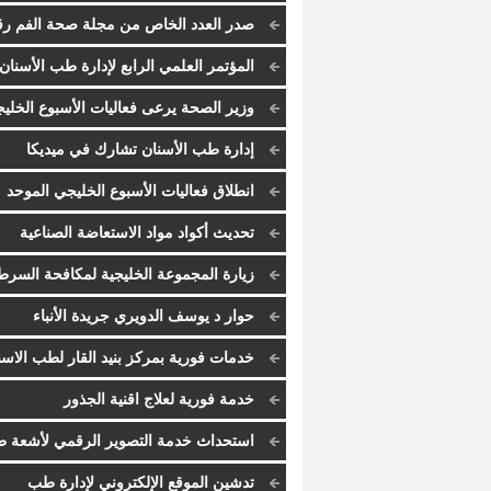
صدر العدد الخاص من مجلة صحة الفم رق
25
المؤتمر العلمي الرابع لإدارة طب الأسنان
وزير الصحة يرعى فعاليات الأسبوع الخلي
الموحد السادس في محافظة العاصمة
إدارة طب الأسنان تشارك في ميديكا
انطلاق فعاليات الأسبوع الخليجي الموحد
السادس لتعزيز صحة الفم
تحديث أكواد مواد الاستعاضة الصناعية
زيارة المجموعة الخليجية لمكافحة السرط
لمنطقة الحديدة باليمن
حوار د يوسف الدويري جريدة الأنباء
خدمات فورية بمركز بنيد القار لطب الاسن
خدمة فورية لعلاج اقنية الجذور
استحداث خدمة التصوير الرقمي لأشعة 
الأسنان
تدشين الموقع الإلكتروني لإدارة طب