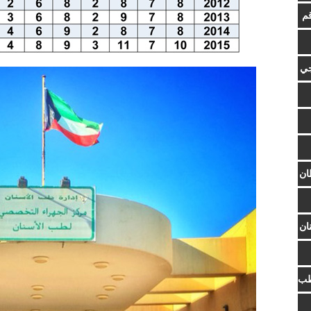
م
جي
ان
ان
طب